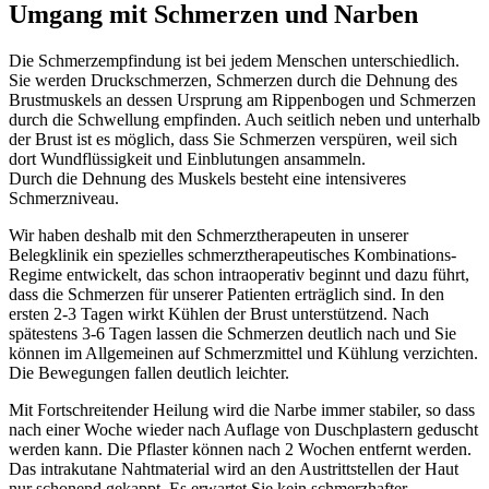
Umgang mit Schmerzen und Narben
Die Schmerzempfindung ist bei jedem Menschen unterschiedlich.
Sie werden Druckschmerzen, Schmerzen durch die Dehnung des
Brustmuskels an dessen Ursprung am Rippenbogen und Schmerzen
durch die Schwellung empfinden. Auch seitlich neben und unterhalb
der Brust ist es möglich, dass Sie Schmerzen verspüren, weil sich
dort Wundflüssigkeit und Einblutungen ansammeln.
Durch die Dehnung des Muskels besteht eine intensiveres
Schmerzniveau.
Wir haben deshalb mit den Schmerztherapeuten in unserer
Belegklinik ein spezielles schmerztherapeutisches Kombinations-
Regime entwickelt, das schon intraoperativ beginnt und dazu führt,
dass die Schmerzen für unserer Patienten erträglich sind. In den
ersten 2-3 Tagen wirkt Kühlen der Brust unterstützend. Nach
spätestens 3-6 Tagen lassen die Schmerzen deutlich nach und Sie
können im Allgemeinen auf Schmerzmittel und Kühlung verzichten.
Die Bewegungen fallen deutlich leichter.
Mit Fortschreitender Heilung wird die Narbe immer stabiler, so dass
nach einer Woche wieder nach Auflage von Duschplastern geduscht
werden kann. Die Pflaster können nach 2 Wochen entfernt werden.
Das intrakutane Nahtmaterial wird an den Austrittstellen der Haut
nur schonend gekappt. Es erwartet Sie kein schmerzhafter