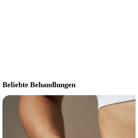
genommen.“
Sharon R.
January 29,2025
„Mit viel Fingerspitzengefühl und Fachkompetenz hat Dr. Limbourg
genau das Ergebnis erzielt, das ich mir gewünscht habe – einfach
top!“
Sandy A.
Beliebte Behandlungen
December 24,2024
„Das Ergebnis meiner ästhetischen Behandlung hat meine
Erwartungen übertroffen – ich bin mehr als zufrieden und würde
jederzeit wiederkommen.“
Anna K.